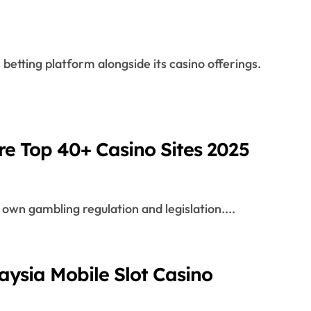
 Top 40+ Casino Sites 2025
 own gambling regulation and legislation....
aysia Mobile Slot Casino