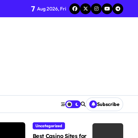
7
Aug 2026, Fri
Subscribe
Uncategorized
Uncategorized
Best Casino Sites for