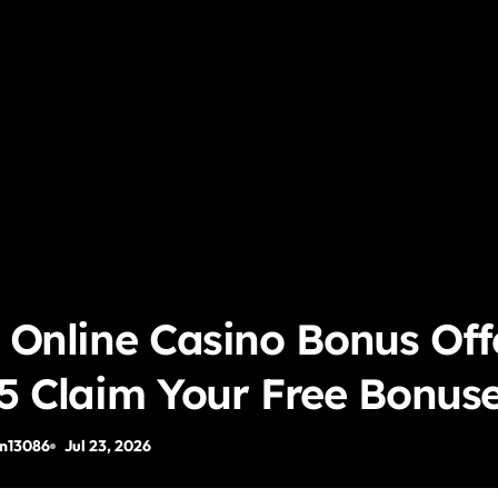
 Online Casino Bonus Off
5 Claim Your Free Bonus
n13086
Jul 23, 2026