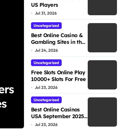
US Players
Jul 31, 2026
Uncategorized
Best Online Casino &
Gambling Sites in the
US
Jul 24, 2026
Uncategorized
Free Slots Online Play
10000+ Slots For Free
ers
Jul 23, 2026
es
Best Casino Sites 
Uncategorized
Best Online Casinos
USA September 2025:
admin13086
Jul 31, 2026
All US Casino Sites
Jul 23, 2026