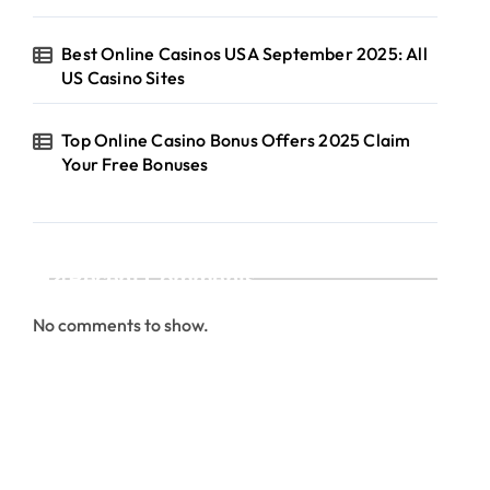
Best Online Casinos USA September 2025: All
US Casino Sites
Top Online Casino Bonus Offers 2025 Claim
Your Free Bonuses
Recent Comments
No comments to show.