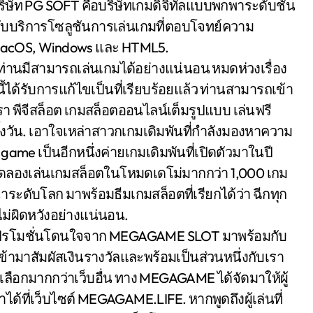
ษัท PG SOFT คือบริษัทเกมดิจิทัลแบบพกพาระดับชั้น
ับบริการโซลูชันการเล่นเกมที่ตอบโจทย์ความ
 MacOS, Windows และ HTML5.
่ท่านมีสามารถเล่นเกมได้อย่างแน่นอน หมดห่วงเรื่อง
้ได้รับการแก้ไขเป็นที่เรียบร้อยแล้ว ท่านสามารถเข้า
รา พีจีสล็อต เกมสล็อตออนไลน์เต็มรูปแบบ เล่นฟรี
ทั้งวัน. เอาใจเหล่าสาวกเกมเดิมพันที่กำลังมองหาความ
me เป็นอีกหนึ่งค่ายเกมเดิมพันที่เปิดตัวมาในปี
ทดลองเล่นเกมสล็อตในโหมดเดโม่มากกว่า 1,000 เกม
ระดับโลก มาพร้อมธีมเกมสล็อตที่เรียกได้ว่า ฉีกทุก
 ไม่ผิดหวังอย่างแน่นอน.
โปรโมชั่นโดนใจจาก MEGAGAME SLOT มาพร้อมกับ
ะเข้ามาสัมผัสเงินรางวัลและพร้อมเป็นส่วนหนึ่งกับเรา
ห้เลือกมากกว่าเว็บอื่น ทาง MEGAGAME ได้จัดมาให้ผู้
ได้ที่เว็บไซต์ MEGAGAME.LIFE. หากพูดถึงผู้เล่นที่