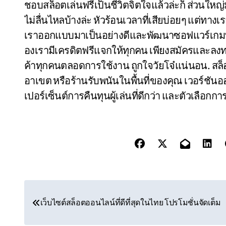
ชอบสล็อตเล่นฟรีเป็นชีวิตจิตใจแล้วล่ะก็ ส่วนใหญ
ไม่ลื่นไหลบ้างล่ะ หัวร้อนเวลาที่เสียบ่อยๆ แต่
เราออกแบบมาเป็นอย่างดีและพัฒนาซอฟแวร์เกมท้
องเรามีเครดิตฟรีแจกให้ทุกคน เพียงสมัครและลงท
ค้าทุกคนตลอดการใช้งาน ถูกใจวัยโจ๋แน่นอน. สล็
อาเขต หรือร้านรับพนันในพื้นที่ของคุณ เวอร์ชันออ
เปอร์เซ็นต์การคืนทุนผู้เล่นที่ดีกว่า และตัวเลือกการ
P
เว็บไซต์สล็อตออนไลน์ที่ดีที่สุดในไทย โปรโมชั่นจัดเต็ม
o