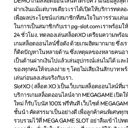
DEMO เกมสล็อตออนไลน์ที่ได้รับความนิยมสูงสุดใ
ฝากเงินแม้แต่บาทเดียว เราได้เปิดให้บริการทดลองเล
เพื่อผลประโยชน์แก่สมาชิกที่สนใจในการร่วมเล่นเ
ในการเป็นสมาชิกกับเรา pg-slot.com เราพร้อมใ
24 ชั่วโมง. ทดลองเล่นสล็อตXO เตรียมความพร้อม
เกมสล็อตออนไลน์ชื่อดัง ด้วยเกมฮิตมากมาย ซึ่งเร
ก็ติดปัญหาในหลายด้าน ซึ่งเหตุผลของหลายคนอาจ
เป็นด้านฝากเงินไปแล้วเล่นอุปกรณ์เล่นไม่ได้ และอื
ของทุกคนให้จบลงง่าย ๆ โดยไม่เสียเงินสักบาท พ
เล่นก่อนลงเล่นจริงกับเรา.
SlotXO ( สล็อต XO )เป็นเว็บเกมสล็อตออนไลน์ที่ม
บริการเกมสล็อตออนไลน์จาก MEGAGAME เปิดให้ท
ใหม่ ก็รับโบนัส 100% ฟรีทันที เว็บไซต์ MEGAG
ชั้นนำ คัดสรรมาเป็นอย่างดี เพื่อลูกค้าคนพิเศษทุ
รวบรวมไว้ที่ MEGA GAME SLOT อย่าลืมเข้าไปทดลอง