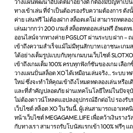
วางแผนพัฒนาอัปเดตมาอย่างดี ก็ต้องมีปัญหาเป็
ทางเข้าเล่น ที่จำเป็นต้องรองรับความต้องการ ดังนั
ค่าย เล่นฟรี ไม่ต้องฝาก สล็อตเดโม่ สามารถทดลองเ
เล่นมากกว่า 200 เกมส์ สล็อตทดอลเล่นฟรี อัพเดทเก
ออนไลน์จากทางค่าย PGSLOT ผ่านระบบ ฝาก – ถอน
เข้าถึงความสำเร็จแม้ไม่มีทุนสักบาท เอาชนะเกมสล
ได้อย่างเต็มรูปแบบกับทุกเกมบนเว็บไซต์ SLOTXO
เข้าถึงเกมเต็ม 100% ครบทุกฟังก์ชันของเกม เลือ
วางแผนปั่นสล็อต XO ได้เหมือนเล่นจริง.. ระบบ
ใหม่ ซึ่งจะทำให้คุณเข้าถึงโหมดทดลองเล่น หรือเด
และที่สำคัญปลอดภัย ผ่านเทคโนโลยีใหม่ในปัจจุบั
ไม่ต้องดาวน์โหลดแอปลงอุปกรณ์อีกต่อไป รองรับท
เว็บไซต์ สล็อต XO ในวันนี้. ผู้เล่นสามารถเอาเทค
หน้าเว็บไซต์ MEGAGAME.LIFE เพื่อคว้าเงินรางวัลที
กับทางเรา สามารถรับโบนัสแรกเข้า 100% ฟรีๆ แถ