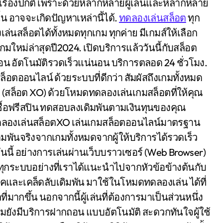
นเรื่องปกติ เพราะด้วยหลากหลายผู้เล่นและหลากหลาย
้น อาจจะเกิดปัญหาเหล่านี้ได้.
ทดลองเล่นสล็อต
ทุก
ล่นสล็อตได้ทั้งหมดทุกเกม ทุกค่าย มีเกมส์ให้เลือก
มใหม่ล่าสุดปี2024. เปิดบริการแล้ววันนี้กับสล็อต
 อัตโนมัติรวดเร็วแน่นอน บริการตลอด 24 ชั่วโมง.
็อตออนไลน์ ด้วยระบบที่ดีกว่า สัมผัสถึงเกมทั้งหมด
 (สล็อต XO) ด้วยโหมดทดลองเล่นเกมสล็อตที่ให้คุณ
กซื้อฟรีสปิน ทดสอบลงเดิมพันตามเงินทุนของคุณ
 ทดลองเล่นสล็อตXO เล่นเกมสล็อตออนไลน์มาตรฐาน
ิมพันจริงจากเกมทั้งหมดจากผู้ให้บริการได้รวดเร็ว
นนี้ อย่างการเล่นผ่านเว็บบราวเซอร์ (Web Browser)
ุกระบบอย่างที่เราได้แนะนำไปจากหัวข้อข้างต้นกับ
นิคและเคล็ดลับเดิมพัน มาใช้ในโหมดทดลองเล่น ได้ที่
่มากขึ้น นอกจากนี้ผู้เล่นที่ต้องการมาเป็นส่วนหนึ่ง
มยังมีบริการฝากถอน แบบอัตโนมัติ สะดวกทันใจผู้ใช้