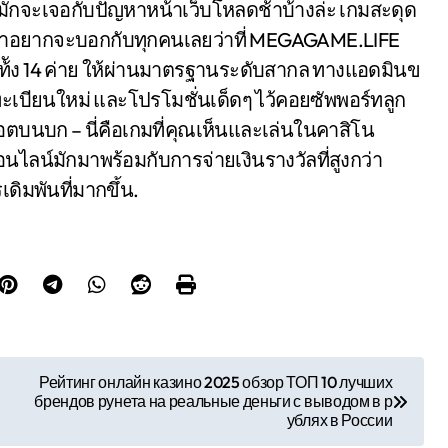
่มักจะเจอกับปัญหาหน้าเว็บโหลดช้าบ้างล่ะ เกมสะดุด
ทางเราอยากจะบอกกับทุกคนเลยว่าที่ MEGAGAME.LIFE
ัง 14 ค่าย ให้ผ่านมาตรฐานระดับสากล ทางแอดมินข
ะเบียนใหม่ และโปรโมชั่นเด็ดๆ ไว้คอยซัพพอร์ทลูก
อตบนบก – นี่คือเกมที่คุณเห็นและเล่นในคาสิโน
นไลน์มักมาพร้อมกับการจ่ายเงินรางวัลที่สูงกว่า
เดิมพันที่มากขึ้น.
Рейтинг онлайн казино 2025 обзор ТОП 10 лучших
брендов рунета на реальные деньги с выводом в р
ублях в России