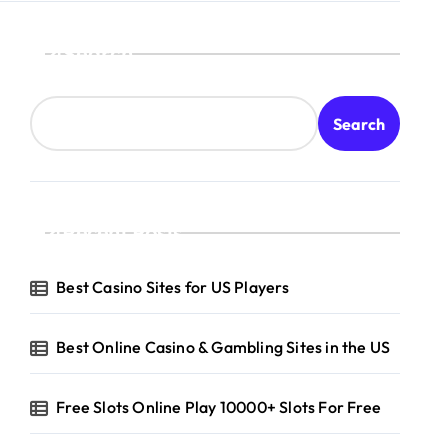
Search
Search
Recent Posts
Best Casino Sites for US Players
Best Online Casino & Gambling Sites in the US
Free Slots Online Play 10000+ Slots For Free